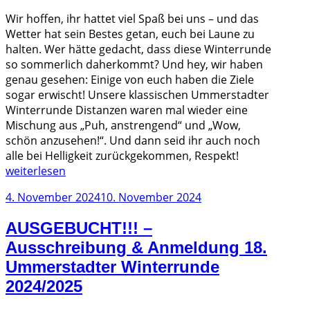
Wir hoffen, ihr hattet viel Spaß bei uns – und das
Wetter hat sein Bestes getan, euch bei Laune zu
halten. Wer hätte gedacht, dass diese Winterrunde
so sommerlich daherkommt? Und hey, wir haben
genau gesehen: Einige von euch haben die Ziele
sogar erwischt! Unsere klassischen Ummerstadter
Winterrunde Distanzen waren mal wieder eine
Mischung aus „Puh, anstrengend“ und „Wow,
schön anzusehen!“. Und dann seid ihr auch noch
„18.
alle bei Helligkeit zurückgekommen, Respekt!
Ummerstadte
weiterlesen
Winterrunde
Veröffentlicht
4. November 2024
10. November 2024
–
am
November
AUSGEBUCHT!!! –
2024
Ausschreibung & Anmeldung 18.
–
Impressionen
Ummerstadter Winterrunde
und
2024/2025
Ergebnisse“