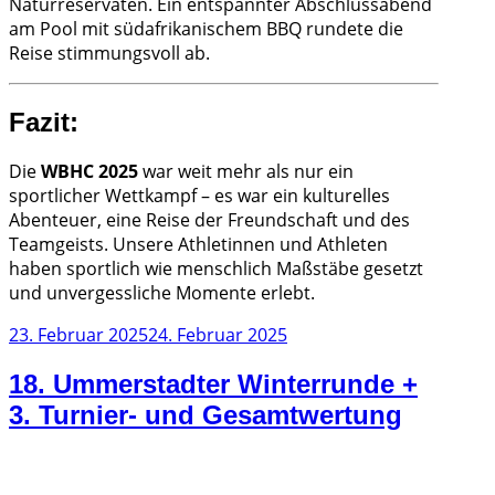
Naturreservaten. Ein entspannter Abschlussabend
am Pool mit südafrikanischem BBQ rundete die
Reise stimmungsvoll ab.
Fazit:
Die
WBHC 2025
war weit mehr als nur ein
sportlicher Wettkampf – es war ein kulturelles
Abenteuer, eine Reise der Freundschaft und des
Teamgeists. Unsere Athletinnen und Athleten
haben sportlich wie menschlich Maßstäbe gesetzt
und unvergessliche Momente erlebt.
Veröffentlicht
23. Februar 2025
24. Februar 2025
am
18. Ummerstadter Winterrunde +
3. Turnier- und Gesamtwertung