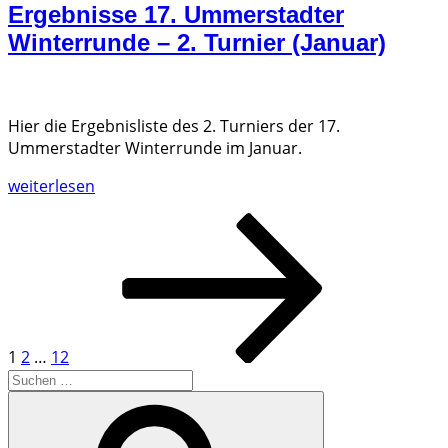
Ergebnisse 17. Ummerstadter
–
Winterrunde – 2. Turnier (Januar)
3.
Turnier
(Februar)
+
Hier die Ergebnisliste des 2. Turniers der 17.
Gesamtergebnis“
Ummerstadter Winterrunde im Januar.
„Ergebnisse
weiterlesen
17.
Seitennummerierung
Seite
Seite
Seite
Nächste
Ummerstadter
Seite
Winterrunde
der
–
Beiträge
2.
Turnier
(Januar)“
1
2
…
12
Suchen
nach:
Suchen