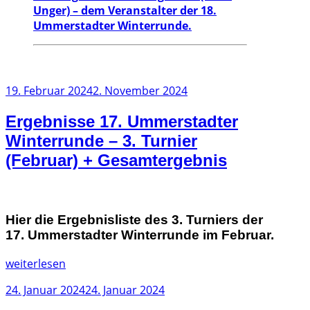
Unger) – dem Veranstalter der 18.
Ummerstadter Winterrunde.
Veröffentlicht
19. Februar 2024
2. November 2024
am
Ergebnisse 17. Ummerstadter
Winterrunde – 3. Turnier
(Februar) + Gesamtergebnis
Hier die Ergebnisliste des 3. Turniers der
17. Ummerstadter Winterrunde im Februar.
„Ergebnisse
weiterlesen
17.
Veröffentlicht
24. Januar 2024
24. Januar 2024
Ummerstadter
am
Winterrunde