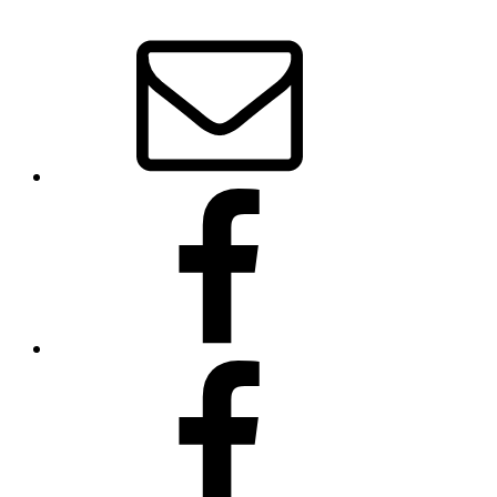
E-
Mail
Bowhunter
Ahorn
(Facebook-
Seite)
Traditionelle
Bogenschützen
Coburg
und
Umgebung
–