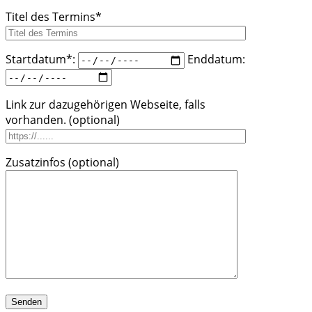
Titel des Termins*
Bitte lasse dieses Feld leer.
Startdatum*:
Enddatum:
Link zur dazugehörigen Webseite, falls
vorhanden. (optional)
Bitte lasse dieses Feld leer.
Zusatzinfos (optional)