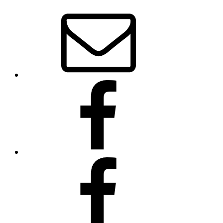
E-
Mail
Bowhunter
Ahorn
(Facebook-
Seite)
Traditionelle
Bogenschützen
Coburg
und
Umgebung
–