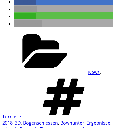
teilen
E-Mail
teilen
drucken
Kategorien
News
,
Schlagwör
Turniere
2018
,
3D
,
Bogenschiessen
,
Bowhunter
,
Ergebnisse
,